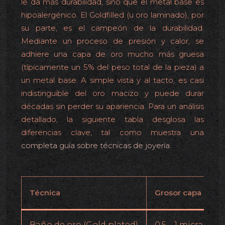
le da más durabilidad, sino que el metal base es
hipoalergénico. El Goldfilled (u oro laminado), por
su parte, es el campeón de la durabilidad.
Mediante un proceso de presión y calor, se
adhiere una capa de oro mucho más gruesa
(típicamente un 5% del peso total de la pieza) a
un metal base. A simple vista y al tacto, es casi
indistinguible del oro macizo y puede durar
décadas sin perder su apariencia. Para un análisis
detallado, la siguiente tabla desglosa las
diferencias clave, tal como muestra una
completa guía sobre técnicas de joyería
.
Técnica
Grosor capa oro
Baño de oro (Gold plated)
0,5 – 1 micra