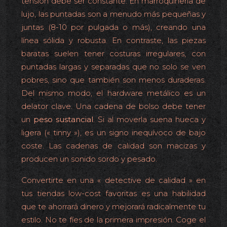
tensión debe ser constante. En marroquinería de
lujo, las puntadas son a menudo más pequeñas y
juntas (8-10 por pulgada o más), creando una
línea sólida y robusta. En contraste, las piezas
baratas suelen tener costuras irregulares, con
puntadas largas y separadas que no solo se ven
pobres, sino que también son menos duraderas.
Del mismo modo, el hardware metálico es un
delator clave. Una cadena de bolso debe tener
un
peso sustancial
. Si al moverla suena hueca y
ligera (« tinny »), es un signo inequívoco de bajo
coste. Las cadenas de calidad son macizas y
producen un sonido sordo y pesado.
Convertirte en una « detective de calidad » en
tus tiendas low-cost favoritas es una habilidad
que te ahorrará dinero y mejorará radicalmente tu
estilo. No te fíes de la primera impresión. Coge el