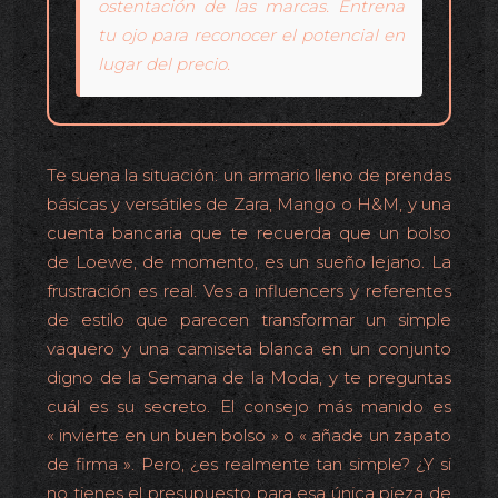
ostentación de las marcas. Entrena
tu ojo para reconocer el potencial en
lugar del precio.
Te suena la situación: un armario lleno de prendas
básicas y versátiles de Zara, Mango o H&M, y una
cuenta bancaria que te recuerda que un bolso
de Loewe, de momento, es un sueño lejano. La
frustración es real. Ves a influencers y referentes
de estilo que parecen transformar un simple
vaquero y una camiseta blanca en un conjunto
digno de la Semana de la Moda, y te preguntas
cuál es su secreto. El consejo más manido es
« invierte en un buen bolso » o « añade un zapato
de firma ». Pero, ¿es realmente tan simple? ¿Y si
no tienes el presupuesto para esa única pieza de