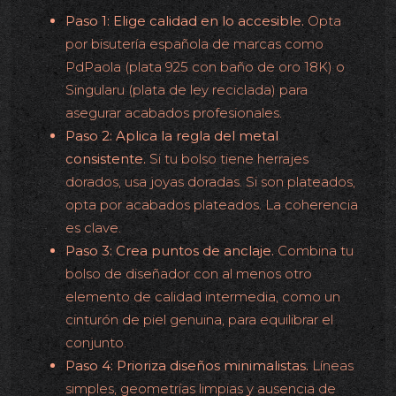
Paso 1: Elige calidad en lo accesible.
Opta
por bisutería española de marcas como
PdPaola (plata 925 con baño de oro 18K) o
Singularu (plata de ley reciclada) para
asegurar acabados profesionales.
Paso 2: Aplica la regla del metal
consistente.
Si tu bolso tiene herrajes
dorados, usa joyas doradas. Si son plateados,
opta por acabados plateados. La coherencia
es clave.
Paso 3: Crea puntos de anclaje.
Combina tu
bolso de diseñador con al menos otro
elemento de calidad intermedia, como un
cinturón de piel genuina, para equilibrar el
conjunto.
Paso 4: Prioriza diseños minimalistas.
Líneas
simples, geometrías limpias y ausencia de