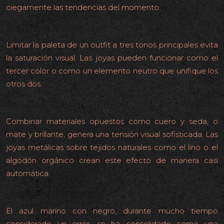
ciegamente las tendencias del momento.
La regla de los tres colores
Limitar la paleta de un outfit a tres tonos principales evita
la saturación visual. Las joyas pueden funcionar como el
tercer color o como un elemento neutro que unifique los
otros dos.
Contrastes de textura que elevan el look
Combinar materiales opuestos como cuero y seda, o
mate y brillante, genera una tensión visual sofisticada. Las
joyas metálicas sobre tejidos naturales como el lino o el
algodón orgánico crean este efecto de manera casi
automática.
Combinaciones antes prohibidas
El azul marino con negro, durante mucho tiempo
considerado un error, se ha consolidado como una